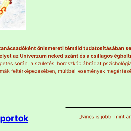
tanácsadóként önismereti témáid tudatosításában se
lyet az Univerzum neked szánt és a csillagos égboltra
getés során, a születési horoszkóp ábrádat pszichológi
témák feltérképezésében, múltbéli események megértés
oportok
„Nincs is jobb, mint a