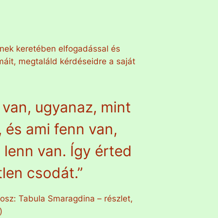
nek keretében elfogadással és
áit, megtaláld kérdéseidre a saját
n van, ugyanaz, mint
, és ami fenn van,
 lenn van. Így érted
len csodát.”
osz: Tabula Smaragdina – részlet,
)