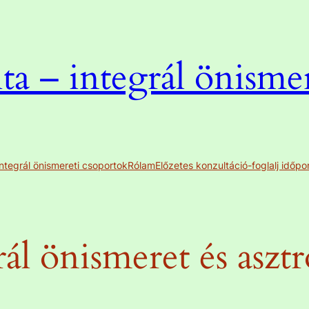
a – integrál önismere
Integrál önismereti csoportok
Rólam
Előzetes konzultáció-foglalj időpo
rál önismeret és asztr