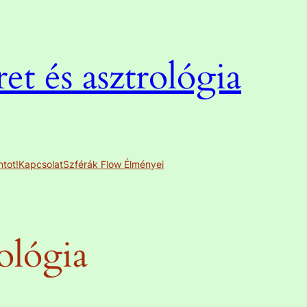
t és asztrológia
ntot!
Kapcsolat
Szférák Flow Élményei
ológia