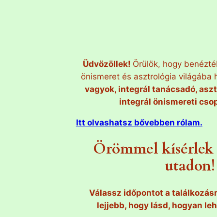
Üdvözöllek!
Örülök, hogy benéztél
önismeret és asztrológia világába 
vagyok, integrál tanácsadó, asz
integrál önismereti cso
Itt olvashatsz bővebben rólam.
Örömmel kísérlek 
utadon!
Válassz időpontot a találkozás
lejjebb, hogy lásd, hogyan le