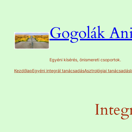
Ugrás
a
tartalomhoz
Gogolák Anit
Egyéni kísérés, önismereti csoportok.
Kezdőlap
Egyéni integrál tanácsadás
Asztrológiai tanácsadás
Integ