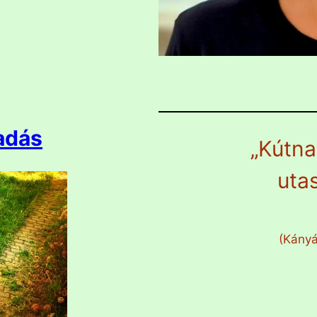
adás
„Kútna
uta
(Kányá