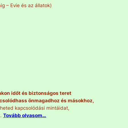
ig – Evie és az állatok)
kon időt és biztonságos teret
pcsolódhass önmagadhoz és másokhoz,
heted kapcsolódási mintáidat,
t.
Tovább olvasom…