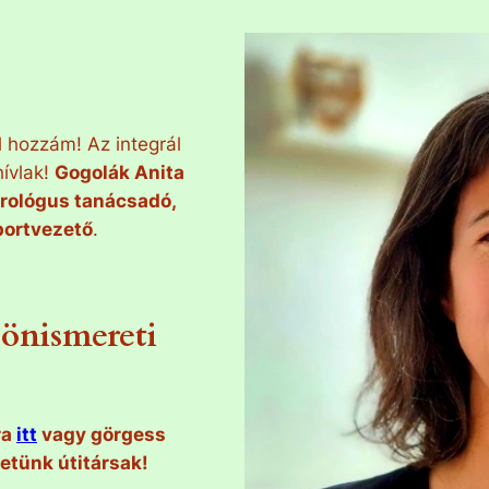
 hozzám! Az integrál
hívlak!
Gogolák Anita
trológus tanácsadó,
portvezető
.
önismereti
ra
itt
vagy görgess
hetünk útitársak!