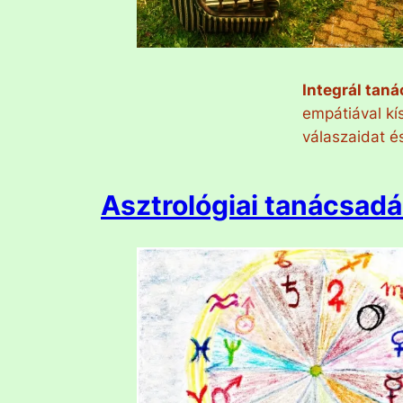
Integrál taná
empátiával kí
válaszaidat é
Asztrológiai tanácsad