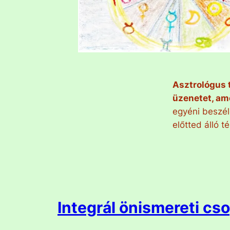
Asztrológus 
üzenetet, ame
egyéni beszél
előtted álló 
Integrál önismereti cs