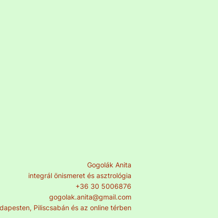
Gogolák Anita
integrál önismeret és asztrológia
+36 30 5006876
gogolak.anita@gmail.com
dapesten, Piliscsabán és az online térben