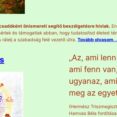
csadóként önismereti segítő beszélgetésre hívlak.
En
sérlek és támogatlak abban, hogy tudatosítsd életed tém
s rálelj a szabadság felé vezető útra.
Tovább olvasom
…
„Az, ami len
ás
ami fenn van
ugyanaz, ami
meg az egyet
(Hermész Triszmegiszt
Hamvas Béla fordítása