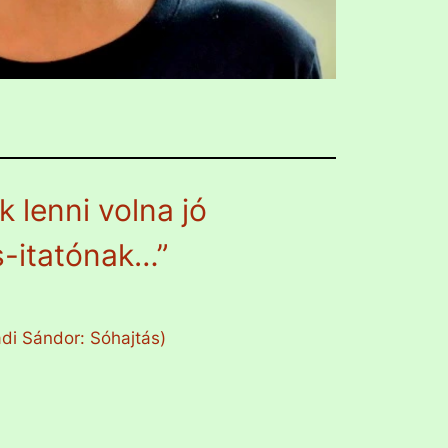
k lenni volna jó
s-itatónak…”
di Sándor: Sóhajtás)